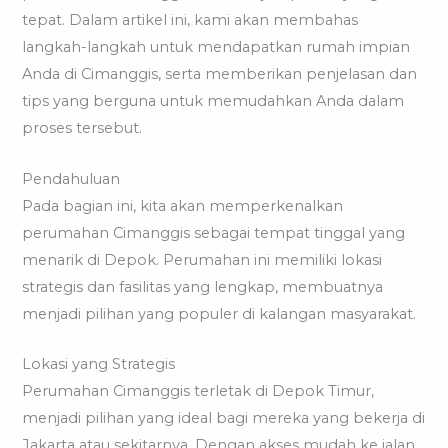
tepat. Dalam artikel ini, kami akan membahas
langkah-langkah untuk mendapatkan rumah impian
Anda di Cimanggis, serta memberikan penjelasan dan
tips yang berguna untuk memudahkan Anda dalam
proses tersebut.
Pendahuluan
Pada bagian ini, kita akan memperkenalkan
perumahan Cimanggis sebagai tempat tinggal yang
menarik di Depok. Perumahan ini memiliki lokasi
strategis dan fasilitas yang lengkap, membuatnya
menjadi pilihan yang populer di kalangan masyarakat.
Lokasi yang Strategis
Perumahan Cimanggis terletak di Depok Timur,
menjadi pilihan yang ideal bagi mereka yang bekerja di
Jakarta atau sekitarnya. Dengan akses mudah ke jalan