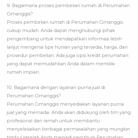
9. Bagaimana proses pembelian rumah di Perumahan
Cimanggis?
Proses pembelian rumah di Perumahan Cimanggis
cukup mudah. Anda dapat menghubungi pihak
pengembang untuk mendapatkan informasi lebih
lanjut mengenai tipe hunian yang tersedia, harga, dan
prosedur pembelian. Ada juga opsi kredit perumahan
yang dapat memudahkan Anda dalam memiliki
rumah impian.
10. Bagaimana dengan layanan purna jual di
Perumahan Cimanggis?
Perumahan Cimanggis menyediakan layanan purna
jual yang memadai. Anda akan didukung oleh tim yang
profesional dan ramah untuk membantu
menyelesaikan berbagai permasalahan yang mungkin
timbul setelah Anda menjadi penghuni Perumahan