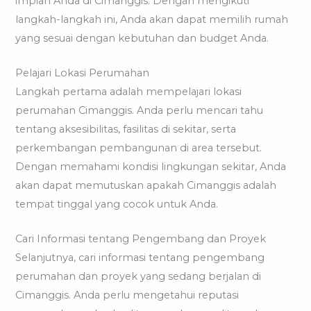
impian Anda di Cimanggis. Dengan mengikuti
langkah-langkah ini, Anda akan dapat memilih rumah
yang sesuai dengan kebutuhan dan budget Anda.
Pelajari Lokasi Perumahan
Langkah pertama adalah mempelajari lokasi
perumahan Cimanggis. Anda perlu mencari tahu
tentang aksesibilitas, fasilitas di sekitar, serta
perkembangan pembangunan di area tersebut.
Dengan memahami kondisi lingkungan sekitar, Anda
akan dapat memutuskan apakah Cimanggis adalah
tempat tinggal yang cocok untuk Anda.
Cari Informasi tentang Pengembang dan Proyek
Selanjutnya, cari informasi tentang pengembang
perumahan dan proyek yang sedang berjalan di
Cimanggis. Anda perlu mengetahui reputasi