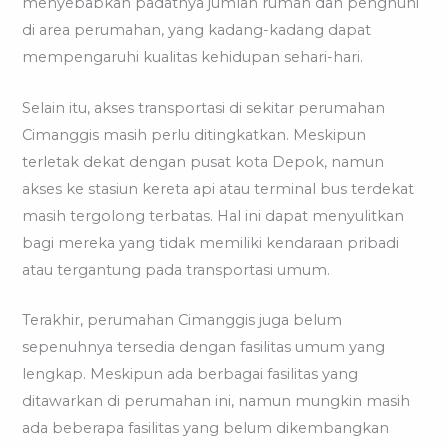
menyebabkan padatnya jumlah rumah dan penghuni
di area perumahan, yang kadang-kadang dapat
mempengaruhi kualitas kehidupan sehari-hari.
Selain itu, akses transportasi di sekitar perumahan
Cimanggis masih perlu ditingkatkan. Meskipun
terletak dekat dengan pusat kota Depok, namun
akses ke stasiun kereta api atau terminal bus terdekat
masih tergolong terbatas. Hal ini dapat menyulitkan
bagi mereka yang tidak memiliki kendaraan pribadi
atau tergantung pada transportasi umum.
Terakhir, perumahan Cimanggis juga belum
sepenuhnya tersedia dengan fasilitas umum yang
lengkap. Meskipun ada berbagai fasilitas yang
ditawarkan di perumahan ini, namun mungkin masih
ada beberapa fasilitas yang belum dikembangkan