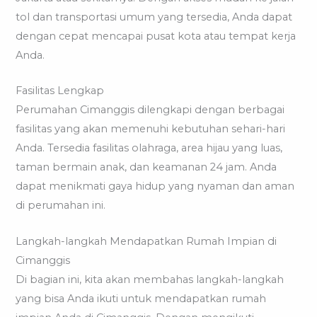
tol dan transportasi umum yang tersedia, Anda dapat
dengan cepat mencapai pusat kota atau tempat kerja
Anda.
Fasilitas Lengkap
Perumahan Cimanggis dilengkapi dengan berbagai
fasilitas yang akan memenuhi kebutuhan sehari-hari
Anda. Tersedia fasilitas olahraga, area hijau yang luas,
taman bermain anak, dan keamanan 24 jam. Anda
dapat menikmati gaya hidup yang nyaman dan aman
di perumahan ini.
Langkah-langkah Mendapatkan Rumah Impian di
Cimanggis
Di bagian ini, kita akan membahas langkah-langkah
yang bisa Anda ikuti untuk mendapatkan rumah