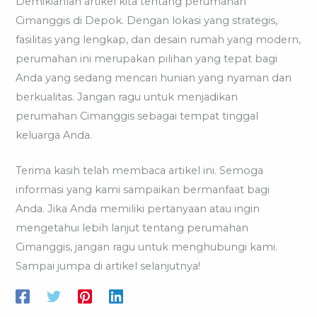
Demikianlah artikel kita tentang perumahan
Cimanggis di Depok. Dengan lokasi yang strategis,
fasilitas yang lengkap, dan desain rumah yang modern,
perumahan ini merupakan pilihan yang tepat bagi
Anda yang sedang mencari hunian yang nyaman dan
berkualitas. Jangan ragu untuk menjadikan
perumahan Cimanggis sebagai tempat tinggal
keluarga Anda.
Terima kasih telah membaca artikel ini. Semoga
informasi yang kami sampaikan bermanfaat bagi
Anda. Jika Anda memiliki pertanyaan atau ingin
mengetahui lebih lanjut tentang perumahan
Cimanggis, jangan ragu untuk menghubungi kami.
Sampai jumpa di artikel selanjutnya!