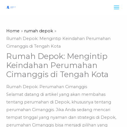
Skip
to
content
Home
rumah depok
Rumah Depok: Mengintip Keindahan Perumahan
Cimanggis di Tengah Kota
Rumah Depok: Mengintip
Keindahan Perumahan
Cimanggis di Tengah Kota
Rumah Depok: Perumahan Cimanggis
Selamat datang di artikel yang akan membahas
tentang perumahan di Depok, khususnya tentang
perumahan Cimanggis. Jika Anda sedang mencari
tempat tinggal yang nyaman dan strategis di Depok,
perumahan Cimanggis bisa menjadi pilihan yang