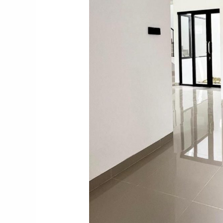
2
Lantai
Dekat
Stasiun
Bogor