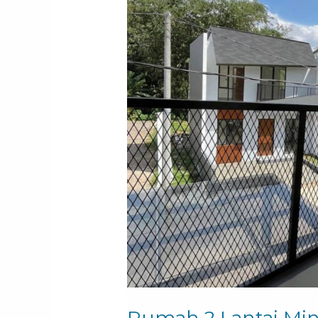
Lantai
Minimalis
di
Bogor:
Solusi
Hunian
Eco-
Friendly
Rumah 2 Lantai Mini