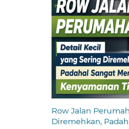
Perumahan
Detail
Kecil
yang
Sering
Diremehkan,
Padahal
Sangat
Menentukan
Kenyamanan
Tinggal
Row Jalan Perumaha
Diremehkan, Padah