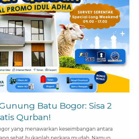
 Gunung Batu Bogor: Sisa 2
atis Qurban!
Bogor yang menawarkan keseimbangan antara
 yang sehat bukanlah perkara mudah. Namun,