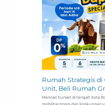
Gunung
Batu
Bogor:
Sisa
2
Unit,
Beli
Rumah
Gratis
Qurban!
Rumah Strategis di
Unit, Beli Rumah Gr
Mencari hunian di tengah Kota 
mobilitas tinggi dan lingkungan