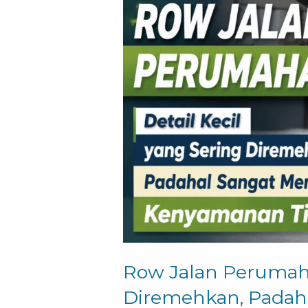
Jalan
Perumahan
Detail
Kecil
yang
Sering
Diremehkan,
Padahal
Sangat
Menentukan
Kenyamanan
Tinggal
Row Jalan Perumaha
Diremehkan, Padah