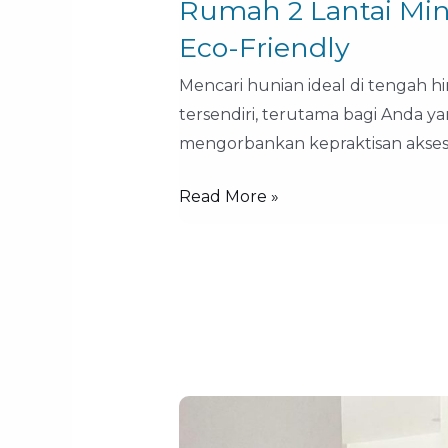
Rumah 2 Lantai Mini
Lantai
Minimalis
Eco-Friendly
di
Mencari hunian ideal di tengah 
Bogor:
tersendiri, terutama bagi Anda 
Solusi
mengorbankan kepraktisan akses. 
Hunian
Eco-
Read More »
Friendly
Jual
Rumah