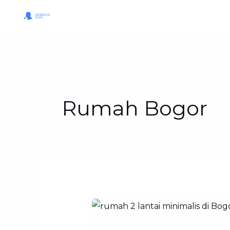
Skip
to
content
Rumah Bogor
Rumah
2