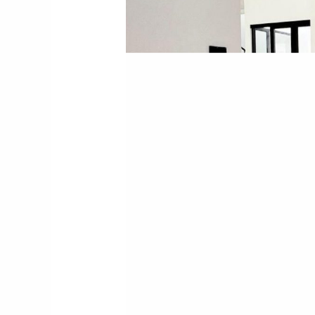
2
Lantai
Dekat
Stasiun
Bogor