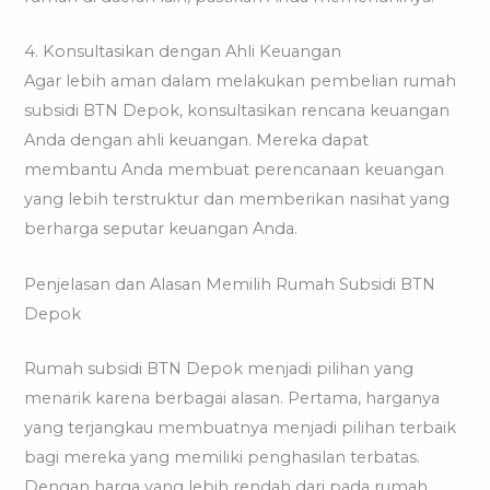
4. Konsultasikan dengan Ahli Keuangan
Agar lebih aman dalam melakukan pembelian rumah
subsidi BTN Depok, konsultasikan rencana keuangan
Anda dengan ahli keuangan. Mereka dapat
membantu Anda membuat perencanaan keuangan
yang lebih terstruktur dan memberikan nasihat yang
berharga seputar keuangan Anda.
Penjelasan dan Alasan Memilih Rumah Subsidi BTN
Depok
Rumah subsidi BTN Depok menjadi pilihan yang
menarik karena berbagai alasan. Pertama, harganya
yang terjangkau membuatnya menjadi pilihan terbaik
bagi mereka yang memiliki penghasilan terbatas.
Dengan harga yang lebih rendah dari pada rumah