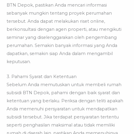
BTN Depok, pastikan Anda mencari informasi
sebanyak mungkin tentang proyek perumahan
tersebut. Anda dapat melakukan riset online,
berkonsultasi dengan agen properti, atau mengikuti
seminar yang diselenggarakan oleh pengembang
perumahan. Semakin banyak informasi yang Anda
dapatkan, semakin siap Anda dalam mengambil
keputusan.
3. Pahami Syarat dan Ketentuan
Sebelum Anda memutuskan untuk membeli rumah
subsidi BTN Depok, pahami dengan baik syarat dan
ketentuan yang berlaku. Periksa dengan teliti apakah
Anda memenuhi persyaratan untuk mendapatkan
subsidi tersebut. Jika terdapat persyaratan tertentu
seperti penghasilan maksimal atau tidak memiliki
rumah di daerah lain, pastikan Anda memenuhinya.