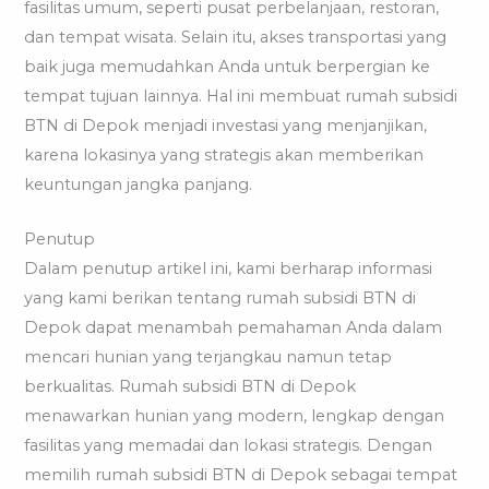
fasilitas umum, seperti pusat perbelanjaan, restoran,
dan tempat wisata. Selain itu, akses transportasi yang
baik juga memudahkan Anda untuk berpergian ke
tempat tujuan lainnya. Hal ini membuat rumah subsidi
BTN di Depok menjadi investasi yang menjanjikan,
karena lokasinya yang strategis akan memberikan
keuntungan jangka panjang.
Penutup
Dalam penutup artikel ini, kami berharap informasi
yang kami berikan tentang rumah subsidi BTN di
Depok dapat menambah pemahaman Anda dalam
mencari hunian yang terjangkau namun tetap
berkualitas. Rumah subsidi BTN di Depok
menawarkan hunian yang modern, lengkap dengan
fasilitas yang memadai dan lokasi strategis. Dengan
memilih rumah subsidi BTN di Depok sebagai tempat