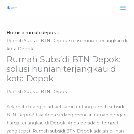
Skip
to
content
Home
rumah depok
Rumah Subsidi BTN Depok: solusi hunian terjangkau di
kota Depok
Rumah Subsidi BTN Depok:
solusi hunian terjangkau di
kota Depok
Rumah Subsidi BTN Depok
Selamat datang di artikel kami tentang rumah subsidi
BTN Depok! Jika Anda sedang mencari rumah dengan
harga terjangkau di Depok, Anda berada di tempat
yang tepat. Rumah subsidi BTN Depok adalah pilihan