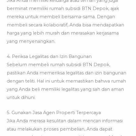
Jika Anda memiliki keluarga atau teman yang juga
berminat memiliki rumah subsidi BTN Depok, ajak
mereka untuk membeli bersama-sama. Dengan
membeli secara kolaboratif, Anda bisa mendapatkan
harga yang lebih murah dan merasakan kerjasama
yang menyenangkan.
4. Periksa Legalitas dan Izin Bangunan
Sebelum membeli rumah subsidi BTN Depok,
pastikan Anda memeriksa legalitas dan izin bangunan
dengan teliti. Hal ini untuk memastikan bahwa rumah
yang Anda beli memiliki legalitas yang sah dan aman
untuk dihuni.
5. Gunakan Jasa Agen Properti Terpercaya
Jika Anda merasa kesulitan dalam mencari informasi
atau melakukan proses pembelian, Anda dapat