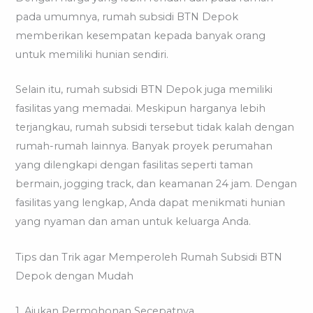
pada umumnya, rumah subsidi BTN Depok
memberikan kesempatan kepada banyak orang
untuk memiliki hunian sendiri.
Selain itu, rumah subsidi BTN Depok juga memiliki
fasilitas yang memadai. Meskipun harganya lebih
terjangkau, rumah subsidi tersebut tidak kalah dengan
rumah-rumah lainnya. Banyak proyek perumahan
yang dilengkapi dengan fasilitas seperti taman
bermain, jogging track, dan keamanan 24 jam. Dengan
fasilitas yang lengkap, Anda dapat menikmati hunian
yang nyaman dan aman untuk keluarga Anda.
Tips dan Trik agar Memperoleh Rumah Subsidi BTN
Depok dengan Mudah
1. Ajukan Permohonan Secepatnya