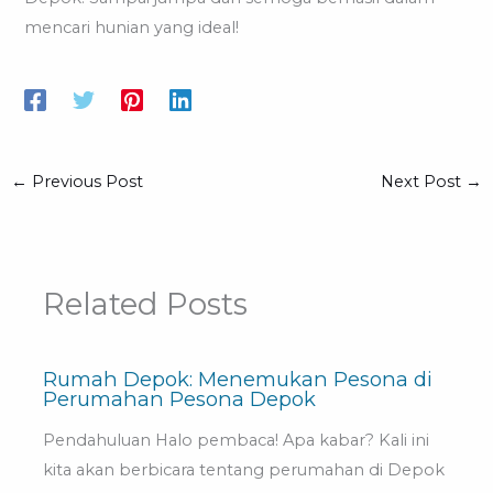
mencari hunian yang ideal!
←
Previous Post
Next Post
→
Related Posts
Rumah Depok: Menemukan Pesona di
Perumahan Pesona Depok
Pendahuluan Halo pembaca! Apa kabar? Kali ini
kita akan berbicara tentang perumahan di Depok