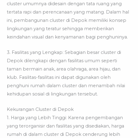
cluster umumnya didesain dengan tata ruang yang
tertata rapi dan perencanaan yang matang. Dalam hal
ini, pembangunan cluster di Depok memiliki konsep
lingkungan yang teratur sehingga memberikan
keindahan visual dan kenyamanan bagi penghuninya.
3. Fasilitas yang Lengkap: Sebagian besar cluster di
Depok dilengkapi dengan fasilitas umum seperti
taman bermain anak, area olahraga, area hijau, dan
klub. Fasilitas-fasilitas ini dapat digunakan oleh
penghuni rumah dalam cluster dan menambah nilai
kehidupan sosial di lingkungan tersebut.
Kekurangan Cluster di Depok
1. Harga yang Lebih Tinggi: Karena pengembangan
yang terorganisir dan fasilitas yang disediakan, harga
rumah di dalam cluster di Depok cenderung lebih