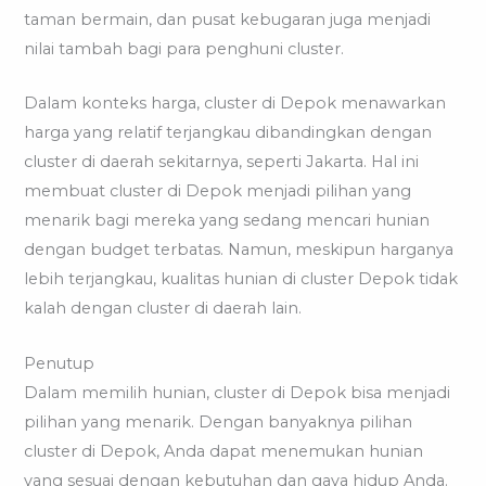
taman bermain, dan pusat kebugaran juga menjadi
nilai tambah bagi para penghuni cluster.
Dalam konteks harga, cluster di Depok menawarkan
harga yang relatif terjangkau dibandingkan dengan
cluster di daerah sekitarnya, seperti Jakarta. Hal ini
membuat cluster di Depok menjadi pilihan yang
menarik bagi mereka yang sedang mencari hunian
dengan budget terbatas. Namun, meskipun harganya
lebih terjangkau, kualitas hunian di cluster Depok tidak
kalah dengan cluster di daerah lain.
Penutup
Dalam memilih hunian, cluster di Depok bisa menjadi
pilihan yang menarik. Dengan banyaknya pilihan
cluster di Depok, Anda dapat menemukan hunian
yang sesuai dengan kebutuhan dan gaya hidup Anda.