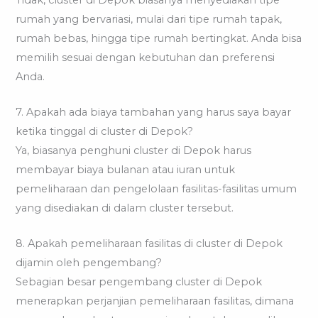
rumah yang bervariasi, mulai dari tipe rumah tapak,
rumah bebas, hingga tipe rumah bertingkat. Anda bisa
memilih sesuai dengan kebutuhan dan preferensi
Anda.
7. Apakah ada biaya tambahan yang harus saya bayar
ketika tinggal di cluster di Depok?
Ya, biasanya penghuni cluster di Depok harus
membayar biaya bulanan atau iuran untuk
pemeliharaan dan pengelolaan fasilitas-fasilitas umum
yang disediakan di dalam cluster tersebut.
8. Apakah pemeliharaan fasilitas di cluster di Depok
dijamin oleh pengembang?
Sebagian besar pengembang cluster di Depok
menerapkan perjanjian pemeliharaan fasilitas, dimana