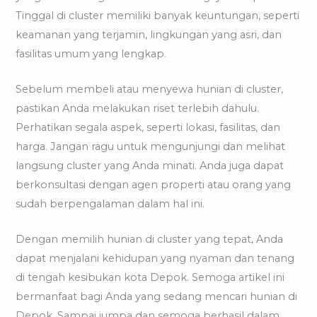
Tinggal di cluster memiliki banyak keuntungan, seperti
keamanan yang terjamin, lingkungan yang asri, dan
fasilitas umum yang lengkap.
Sebelum membeli atau menyewa hunian di cluster,
pastikan Anda melakukan riset terlebih dahulu.
Perhatikan segala aspek, seperti lokasi, fasilitas, dan
harga. Jangan ragu untuk mengunjungi dan melihat
langsung cluster yang Anda minati. Anda juga dapat
berkonsultasi dengan agen properti atau orang yang
sudah berpengalaman dalam hal ini.
Dengan memilih hunian di cluster yang tepat, Anda
dapat menjalani kehidupan yang nyaman dan tenang
di tengah kesibukan kota Depok. Semoga artikel ini
bermanfaat bagi Anda yang sedang mencari hunian di
Depok. Sampai jumpa dan semoga berhasil dalam