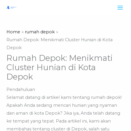
Skip
to
content
Home
rumah depok
Rumah Depok: Menikmati Cluster Hunian di Kota
Depok
Rumah Depok: Menikmati
Cluster Hunian di Kota
Depok
Pendahuluan
Selamat datang di artikel kami tentang rumah depok!
Apakah Anda sedang mencari hunian yang nyaman
dan aman di kota Depok? Jika iya, Anda telah datang
ke tempat yang tepat. Pada artikel ini, kami akan
membahas tentang cluster di Depok, salah satu