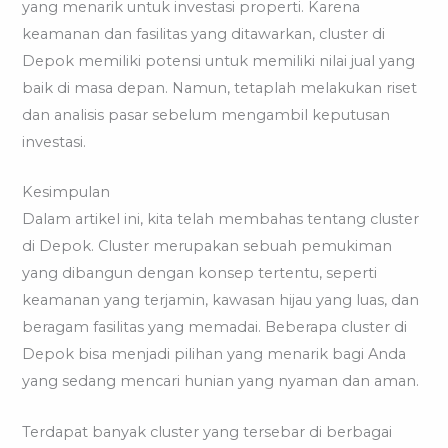
yang menarik untuk investasi properti. Karena
keamanan dan fasilitas yang ditawarkan, cluster di
Depok memiliki potensi untuk memiliki nilai jual yang
baik di masa depan. Namun, tetaplah melakukan riset
dan analisis pasar sebelum mengambil keputusan
investasi.
Kesimpulan
Dalam artikel ini, kita telah membahas tentang cluster
di Depok. Cluster merupakan sebuah pemukiman
yang dibangun dengan konsep tertentu, seperti
keamanan yang terjamin, kawasan hijau yang luas, dan
beragam fasilitas yang memadai. Beberapa cluster di
Depok bisa menjadi pilihan yang menarik bagi Anda
yang sedang mencari hunian yang nyaman dan aman.
Terdapat banyak cluster yang tersebar di berbagai