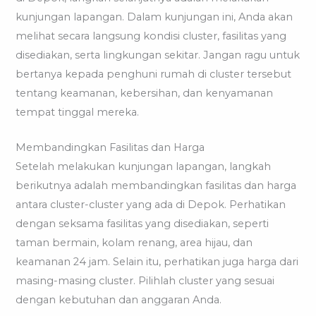
kunjungan lapangan. Dalam kunjungan ini, Anda akan
melihat secara langsung kondisi cluster, fasilitas yang
disediakan, serta lingkungan sekitar. Jangan ragu untuk
bertanya kepada penghuni rumah di cluster tersebut
tentang keamanan, kebersihan, dan kenyamanan
tempat tinggal mereka.
Membandingkan Fasilitas dan Harga
Setelah melakukan kunjungan lapangan, langkah
berikutnya adalah membandingkan fasilitas dan harga
antara cluster-cluster yang ada di Depok. Perhatikan
dengan seksama fasilitas yang disediakan, seperti
taman bermain, kolam renang, area hijau, dan
keamanan 24 jam. Selain itu, perhatikan juga harga dari
masing-masing cluster. Pilihlah cluster yang sesuai
dengan kebutuhan dan anggaran Anda.