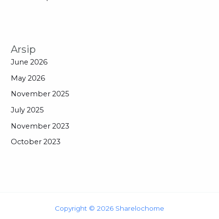
Arsip
June 2026
May 2026
November 2025
July 2025
November 2023
October 2023
Copyright © 2026 Sharelochome