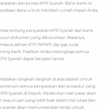
rsyaratan dan proses KPR Syariah. Bank-bank ini
ediaan dana untuk membeli rumah impian Anda.
asi tentang persyaratan KPR Syariah dari bank,
usun dokumen yang dibutuhkan. Biasanya,
uk salinan KTP, NPWP, slip gaji, surat
ening bank. Pastikan Anda melengkapi semua
KPR Syariah dapat berjalan lancar.
asikan langkah-langkah di atas adalah untuk
emenuhi semua persyaratan dan prosedur yang
R Syariah di Depok. Melakukan riset pasar akan
putusan yang lebih baik dalam hal lokasi dan
k syariah akan memungkinkan Anda untuk