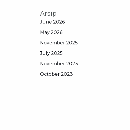
Arsip
June 2026
May 2026
November 2025
July 2025
November 2023
October 2023