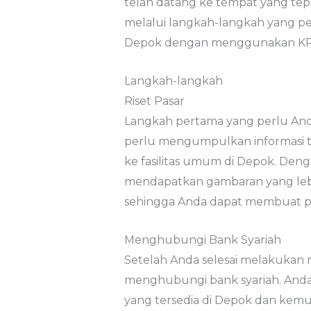
telah datang ke tempat yang tepa
melalui langkah-langkah yang p
Depok dengan menggunakan KPR
Langkah-langkah
Riset Pasar
Langkah pertama yang perlu Anda
perlu mengumpulkan informasi t
ke fasilitas umum di Depok. Deng
mendapatkan gambaran yang lebih
sehingga Anda dapat membuat pe
Menghubungi Bank Syariah
Setelah Anda selesai melakukan r
menghubungi bank syariah. Anda 
yang tersedia di Depok dan ke