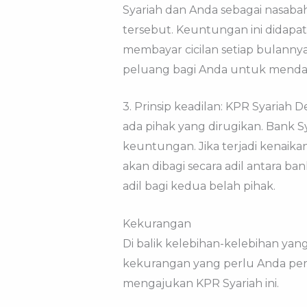
Syariah dan Anda sebagai nasab
tersebut. Keuntungan ini didap
membayar cicilan setiap bulanny
peluang bagi Anda untuk menda
3. Prinsip keadilan: KPR Syariah 
ada pihak yang dirugikan. Bank S
keuntungan. Jika terjadi kenaik
akan dibagi secara adil antara b
adil bagi kedua belah pihak.
Kekurangan
Di balik kelebihan-kelebihan yan
kekurangan yang perlu Anda p
mengajukan KPR Syariah ini.