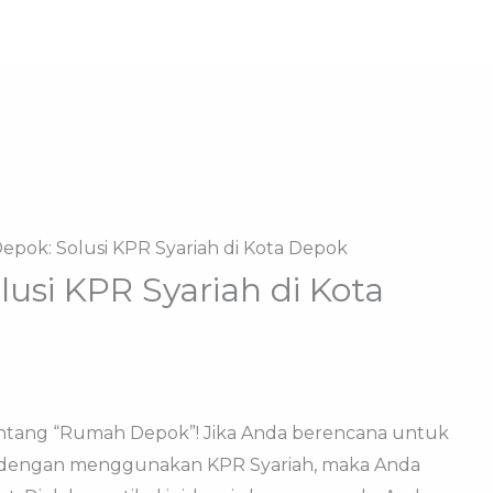
pok: Solusi KPR Syariah di Kota Depok
usi KPR Syariah di Kota
tentang “Rumah Depok”! Jika Anda berencana untuk
ni dengan menggunakan KPR Syariah, maka Anda