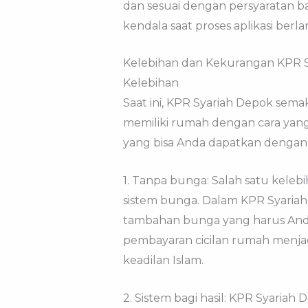
dan sesuai dengan persyaratan b
kendala saat proses aplikasi berl
Kelebihan dan Kekurangan KPR 
Kelebihan
Saat ini, KPR Syariah Depok sema
memiliki rumah dengan cara yang 
yang bisa Anda dapatkan dengan
1. Tanpa bunga: Salah satu keleb
sistem bunga. Dalam KPR Syariah
tambahan bunga yang harus Anda
pembayaran cicilan rumah menjadi
keadilan Islam.
2. Sistem bagi hasil: KPR Syaria