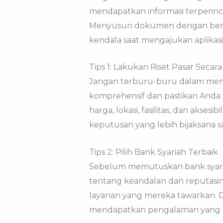
mendapatkan informasi terperinci
Menyusun dokumen dengan benar
kendala saat mengajukan aplikasi
Tips 1: Lakukan Riset Pasar Seca
Jangan terburu-buru dalam memil
komprehensif dan pastikan Anda 
harga, lokasi, fasilitas, dan akse
keputusan yang lebih bijaksana 
Tips 2: Pilih Bank Syariah Terbaik
Sebelum memutuskan bank syariah
tentang keandalan dan reputasin
layanan yang mereka tawarkan. D
mendapatkan pengalaman yang le