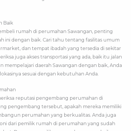
n Baik
beli rumah di perumahan Sawangan, penting
ini dengan baik. Cari tahu tentang fasilitas umum
ermarket, dan tempat ibadah yang tersedia di sekitar
riksa juga akses transportasi yang ada, baik itu jalan
ngan mempelajari daerah Sawangan dengan baik, Anda
okasinya sesuai dengan kebutuhan Anda.
umahan
meriksa reputasi pengembang perumahan di
tang pengembang tersebut, apakah mereka memiliki
mbangun perumahan yang berkualitas. Anda juga
moni dari pemilik rumah di perumahan yang sudah