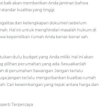
si baik akan memberikan Anda jaminan bahwa
tandar kualitas yang tinggi.
legalitas dan kelengkapan dokumen sebelum
h. Hal ini untuk menghindari masalah hukum di
wa kepemilikan rumah Anda benar-benar sah.
ukan dulu budget yang Anda miliki. Hal ini akan
 pilihan perumahan yang ada. Sesuaikanlah
h di perumahan Sawangan. Jangan terlalu
juga jangan terlalu mengorbankan kualitas rumah
ah. Cari keseimbangan yang tepat antara harga dan
perti Terpercaya