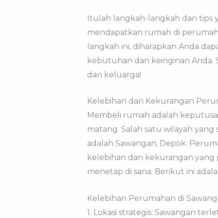
Itulah langkah-langkah dan tips
mendapatkan rumah di perumaha
langkah ini, diharapkan Anda d
kebutuhan dan keinginan Anda. 
dan keluarga!
Kelebihan dan Kekurangan Peru
Membeli rumah adalah keputusan
matang. Salah satu wilayah yang 
adalah Sawangan, Depok. Peru
kelebihan dan kekurangan yang
menetap di sana. Berikut ini adal
Kelebihan Perumahan di Sawan
1. Lokasi strategis: Sawangan terl