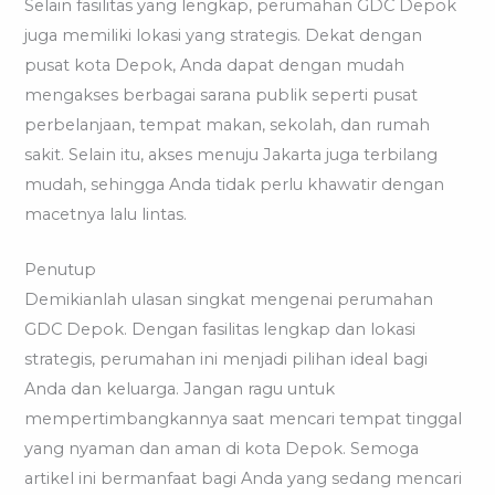
Selain fasilitas yang lengkap, perumahan GDC Depok
juga memiliki lokasi yang strategis. Dekat dengan
pusat kota Depok, Anda dapat dengan mudah
mengakses berbagai sarana publik seperti pusat
perbelanjaan, tempat makan, sekolah, dan rumah
sakit. Selain itu, akses menuju Jakarta juga terbilang
mudah, sehingga Anda tidak perlu khawatir dengan
macetnya lalu lintas.
Penutup
Demikianlah ulasan singkat mengenai perumahan
GDC Depok. Dengan fasilitas lengkap dan lokasi
strategis, perumahan ini menjadi pilihan ideal bagi
Anda dan keluarga. Jangan ragu untuk
mempertimbangkannya saat mencari tempat tinggal
yang nyaman dan aman di kota Depok. Semoga
artikel ini bermanfaat bagi Anda yang sedang mencari