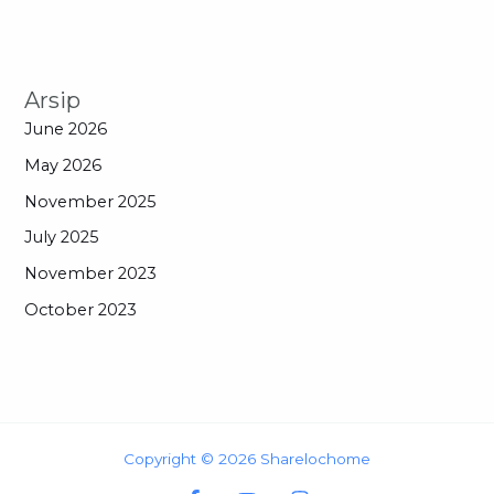
Arsip
June 2026
May 2026
November 2025
July 2025
November 2023
October 2023
Copyright © 2026 Sharelochome