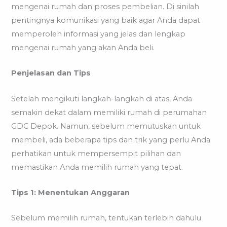
mengenai rumah dan proses pembelian. Di sinilah
pentingnya komunikasi yang baik agar Anda dapat
memperoleh informasi yang jelas dan lengkap
mengenai rumah yang akan Anda beli.
Penjelasan dan Tips
Setelah mengikuti langkah-langkah di atas, Anda
semakin dekat dalam memiliki rumah di perumahan
GDC Depok. Namun, sebelum memutuskan untuk
membeli, ada beberapa tips dan trik yang perlu Anda
perhatikan untuk mempersempit pilihan dan
memastikan Anda memilih rumah yang tepat.
Tips 1: Menentukan Anggaran
Sebelum memilih rumah, tentukan terlebih dahulu