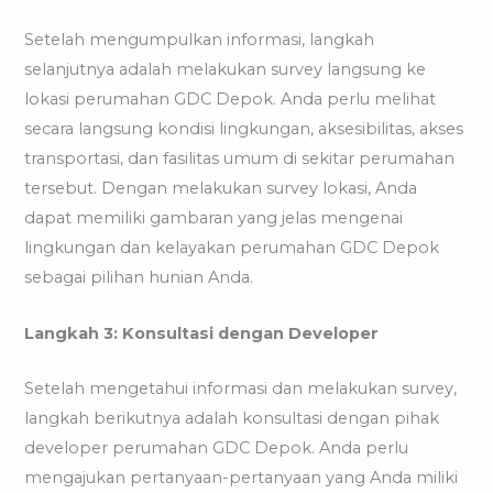
Setelah mengumpulkan informasi, langkah
selanjutnya adalah melakukan survey langsung ke
lokasi perumahan GDC Depok. Anda perlu melihat
secara langsung kondisi lingkungan, aksesibilitas, akses
transportasi, dan fasilitas umum di sekitar perumahan
tersebut. Dengan melakukan survey lokasi, Anda
dapat memiliki gambaran yang jelas mengenai
lingkungan dan kelayakan perumahan GDC Depok
sebagai pilihan hunian Anda.
Langkah 3: Konsultasi dengan Developer
Setelah mengetahui informasi dan melakukan survey,
langkah berikutnya adalah konsultasi dengan pihak
developer perumahan GDC Depok. Anda perlu
mengajukan pertanyaan-pertanyaan yang Anda miliki