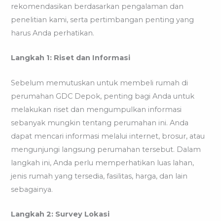
rekomendasikan berdasarkan pengalaman dan
penelitian kami, serta pertimbangan penting yang
harus Anda perhatikan.
Langkah 1: Riset dan Informasi
Sebelum memutuskan untuk membeli rumah di
perumahan GDC Depok, penting bagi Anda untuk
melakukan riset dan mengumpulkan informasi
sebanyak mungkin tentang perumahan ini. Anda
dapat mencari informasi melalui internet, brosur, atau
mengunjungi langsung perumahan tersebut. Dalam
langkah ini, Anda perlu memperhatikan luas lahan,
jenis rumah yang tersedia, fasilitas, harga, dan lain
sebagainya.
Langkah 2: Survey Lokasi