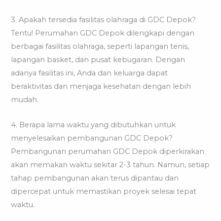
3. Apakah tersedia fasilitas olahraga di GDC Depok?
Tentu! Perumahan GDC Depok dilengkapi dengan
berbagai fasilitas olahraga, seperti lapangan tenis,
lapangan basket, dan pusat kebugaran. Dengan
adanya fasilitas ini, Anda dan keluarga dapat
beraktivitas dan menjaga kesehatan dengan lebih
mudah.
4. Berapa lama waktu yang dibutuhkan untuk
menyelesaikan pembangunan GDC Depok?
Pembangunan perumahan GDC Depok diperkirakan
akan memakan waktu sekitar 2-3 tahun. Namun, setiap
tahap pembangunan akan terus dipantau dan
dipercepat untuk memastikan proyek selesai tepat
waktu.