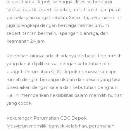
di pusat kota Depok, sehingga akses ke berbagai
fasilitas publik seperti sekolah, rumah sakit, dan pusat
perbelanjaan sangat mudah. Selain itu, perumahan ini
juga dilengkapi dengan berbagai fasilitas umum
seperti taman bermain, lapangan olahraga, dan
keamanan 24 jam.
Kelebihan lainnya adalah adanya berbagai tipe rumah
yang dapat dipilih sesuai dengan kebutuhan dan
budget. Perumahan GDC Depok menawarkan tipe
rumah dengan berbagai ukuran dan desain yang bisa
disesuaikan dengan selera dan kebutuhan penghuni.
Hal ini memberikan fleksibilitas dalam memilih hunian
yang cocok.
Kekurangan Perumahan GDC Depok
Meskipun memiliki banyak kelebihan, perumahan