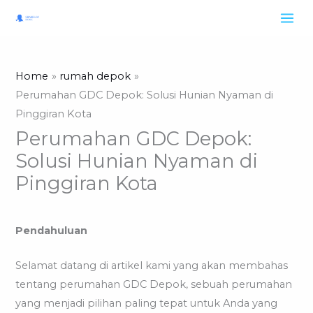
Skip
to
content
Home
rumah depok
Perumahan GDC Depok: Solusi Hunian Nyaman di
Pinggiran Kota
Perumahan GDC Depok:
Solusi Hunian Nyaman di
Pinggiran Kota
Pendahuluan
Selamat datang di artikel kami yang akan membahas
tentang perumahan GDC Depok, sebuah perumahan
yang menjadi pilihan paling tepat untuk Anda yang