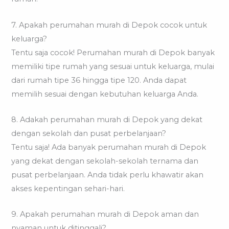
7. Apakah perumahan murah di Depok cocok untuk
keluarga?
Tentu saja cocok! Perumahan murah di Depok banyak
memiliki tipe rumah yang sesuai untuk keluarga, mulai
dari rumah tipe 36 hingga tipe 120. Anda dapat
memilih sesuai dengan kebutuhan keluarga Anda.
8. Adakah perumahan murah di Depok yang dekat
dengan sekolah dan pusat perbelanjaan?
Tentu saja! Ada banyak perumahan murah di Depok
yang dekat dengan sekolah-sekolah ternama dan
pusat perbelanjaan. Anda tidak perlu khawatir akan
akses kepentingan sehari-hari.
9. Apakah perumahan murah di Depok aman dan
nyaman untuk ditinggali?