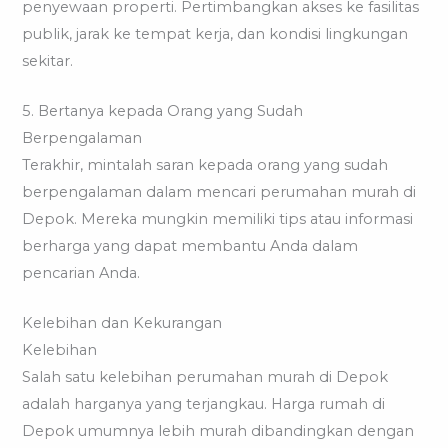
penyewaan properti. Pertimbangkan akses ke fasilitas
publik, jarak ke tempat kerja, dan kondisi lingkungan
sekitar.
5. Bertanya kepada Orang yang Sudah
Berpengalaman
Terakhir, mintalah saran kepada orang yang sudah
berpengalaman dalam mencari perumahan murah di
Depok. Mereka mungkin memiliki tips atau informasi
berharga yang dapat membantu Anda dalam
pencarian Anda.
Kelebihan dan Kekurangan
Kelebihan
Salah satu kelebihan perumahan murah di Depok
adalah harganya yang terjangkau. Harga rumah di
Depok umumnya lebih murah dibandingkan dengan