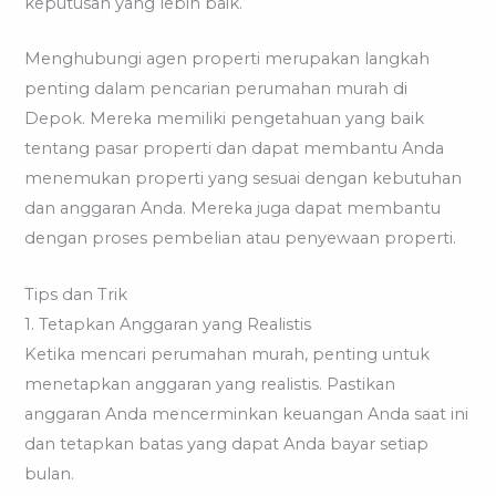
keputusan yang lebih baik.
Menghubungi agen properti merupakan langkah
penting dalam pencarian perumahan murah di
Depok. Mereka memiliki pengetahuan yang baik
tentang pasar properti dan dapat membantu Anda
menemukan properti yang sesuai dengan kebutuhan
dan anggaran Anda. Mereka juga dapat membantu
dengan proses pembelian atau penyewaan properti.
Tips dan Trik
1. Tetapkan Anggaran yang Realistis
Ketika mencari perumahan murah, penting untuk
menetapkan anggaran yang realistis. Pastikan
anggaran Anda mencerminkan keuangan Anda saat ini
dan tetapkan batas yang dapat Anda bayar setiap
bulan.