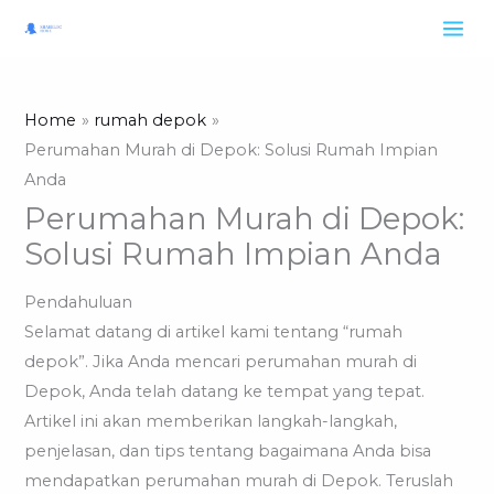
Skip
to
content
Home
rumah depok
Perumahan Murah di Depok: Solusi Rumah Impian
Anda
Perumahan Murah di Depok:
Solusi Rumah Impian Anda
Pendahuluan
Selamat datang di artikel kami tentang “rumah
depok”. Jika Anda mencari perumahan murah di
Depok, Anda telah datang ke tempat yang tepat.
Artikel ini akan memberikan langkah-langkah,
penjelasan, dan tips tentang bagaimana Anda bisa
mendapatkan perumahan murah di Depok. Teruslah