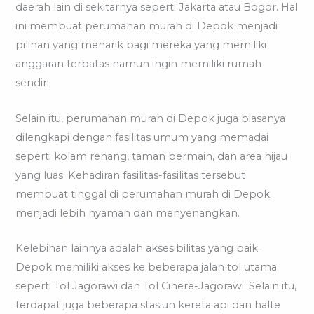
daerah lain di sekitarnya seperti Jakarta atau Bogor. Hal
ini membuat perumahan murah di Depok menjadi
pilihan yang menarik bagi mereka yang memiliki
anggaran terbatas namun ingin memiliki rumah
sendiri.
Selain itu, perumahan murah di Depok juga biasanya
dilengkapi dengan fasilitas umum yang memadai
seperti kolam renang, taman bermain, dan area hijau
yang luas. Kehadiran fasilitas-fasilitas tersebut
membuat tinggal di perumahan murah di Depok
menjadi lebih nyaman dan menyenangkan.
Kelebihan lainnya adalah aksesibilitas yang baik.
Depok memiliki akses ke beberapa jalan tol utama
seperti Tol Jagorawi dan Tol Cinere-Jagorawi. Selain itu,
terdapat juga beberapa stasiun kereta api dan halte