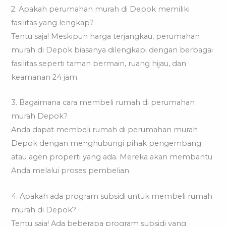
2. Apakah perumahan murah di Depok memiliki
fasilitas yang lengkap?
Tentu saja! Meskipun harga terjangkau, perumahan
murah di Depok biasanya dilengkapi dengan berbagai
fasilitas seperti taman bermain, ruang hijau, dan
keamanan 24 jam.
3. Bagaimana cara membeli rumah di perumahan
murah Depok?
Anda dapat membeli rumah di perumahan murah
Depok dengan menghubungi pihak pengembang
atau agen properti yang ada. Mereka akan membantu
Anda melalui proses pembelian.
4. Apakah ada program subsidi untuk membeli rumah
murah di Depok?
Tentu saja! Ada beberapa program subsidi yang