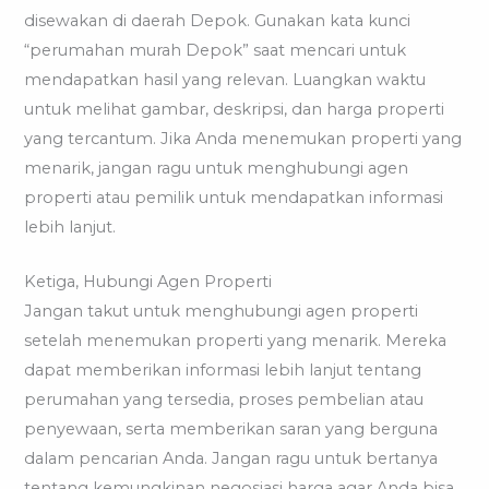
disewakan di daerah Depok. Gunakan kata kunci
“perumahan murah Depok” saat mencari untuk
mendapatkan hasil yang relevan. Luangkan waktu
untuk melihat gambar, deskripsi, dan harga properti
yang tercantum. Jika Anda menemukan properti yang
menarik, jangan ragu untuk menghubungi agen
properti atau pemilik untuk mendapatkan informasi
lebih lanjut.
Ketiga, Hubungi Agen Properti
Jangan takut untuk menghubungi agen properti
setelah menemukan properti yang menarik. Mereka
dapat memberikan informasi lebih lanjut tentang
perumahan yang tersedia, proses pembelian atau
penyewaan, serta memberikan saran yang berguna
dalam pencarian Anda. Jangan ragu untuk bertanya
tentang kemungkinan negosiasi harga agar Anda bisa