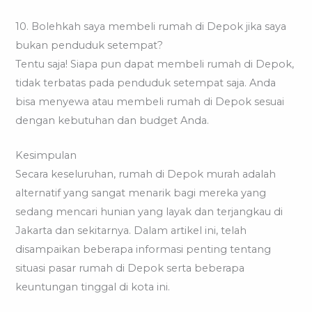
10. Bolehkah saya membeli rumah di Depok jika saya
bukan penduduk setempat?
Tentu saja! Siapa pun dapat membeli rumah di Depok,
tidak terbatas pada penduduk setempat saja. Anda
bisa menyewa atau membeli rumah di Depok sesuai
dengan kebutuhan dan budget Anda.
Kesimpulan
Secara keseluruhan, rumah di Depok murah adalah
alternatif yang sangat menarik bagi mereka yang
sedang mencari hunian yang layak dan terjangkau di
Jakarta dan sekitarnya. Dalam artikel ini, telah
disampaikan beberapa informasi penting tentang
situasi pasar rumah di Depok serta beberapa
keuntungan tinggal di kota ini.