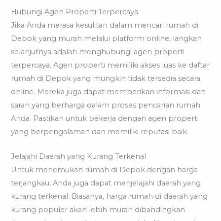
Hubungi Agen Properti Terpercaya
Jika Anda merasa kesulitan dalam mencari rumah di
Depok yang murah melalui platform online, langkah
selanjutnya adalah menghubungi agen properti
terpercaya. Agen properti memiliki akses luas ke daftar
rumah di Depok yang mungkin tidak tersedia secara
online. Mereka juga dapat memberikan informasi dan
saran yang berharga dalam proses pencarian rumah
Anda. Pastikan untuk bekerja dengan agen properti
yang berpengalaman dan memiliki reputasi baik.
Jelajahi Daerah yang Kurang Terkenal
Untuk menemukan rumah di Depok dengan harga
terjangkau, Anda juga dapat menjelajahi daerah yang
kurang terkenal. Biasanya, harga rumah di daerah yang
kurang populer akan lebih murah dibandingkan