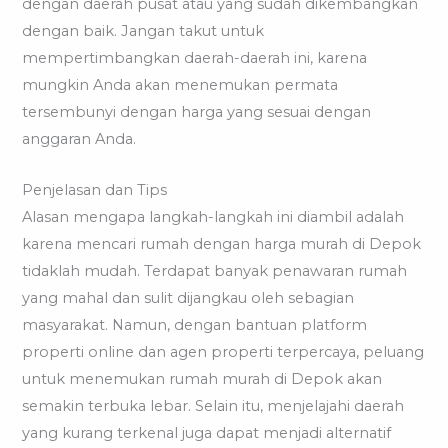
dengan daerah pusat atau yang sudah dikembangkan
dengan baik. Jangan takut untuk
mempertimbangkan daerah-daerah ini, karena
mungkin Anda akan menemukan permata
tersembunyi dengan harga yang sesuai dengan
anggaran Anda.
Penjelasan dan Tips
Alasan mengapa langkah-langkah ini diambil adalah
karena mencari rumah dengan harga murah di Depok
tidaklah mudah. Terdapat banyak penawaran rumah
yang mahal dan sulit dijangkau oleh sebagian
masyarakat. Namun, dengan bantuan platform
properti online dan agen properti terpercaya, peluang
untuk menemukan rumah murah di Depok akan
semakin terbuka lebar. Selain itu, menjelajahi daerah
yang kurang terkenal juga dapat menjadi alternatif