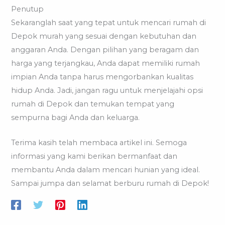
Penutup
Sekaranglah saat yang tepat untuk mencari rumah di
Depok murah yang sesuai dengan kebutuhan dan
anggaran Anda. Dengan pilihan yang beragam dan
harga yang terjangkau, Anda dapat memiliki rumah
impian Anda tanpa harus mengorbankan kualitas
hidup Anda. Jadi, jangan ragu untuk menjelajahi opsi
rumah di Depok dan temukan tempat yang
sempurna bagi Anda dan keluarga.
Terima kasih telah membaca artikel ini. Semoga
informasi yang kami berikan bermanfaat dan
membantu Anda dalam mencari hunian yang ideal.
Sampai jumpa dan selamat berburu rumah di Depok!