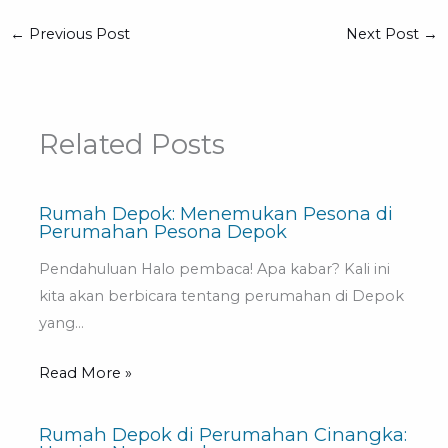
←
Previous Post
Next Post
→
Related Posts
Rumah Depok: Menemukan Pesona di
Perumahan Pesona Depok
Pendahuluan Halo pembaca! Apa kabar? Kali ini
kita akan berbicara tentang perumahan di Depok
yang…
Read More »
Rumah Depok di Perumahan Cinangka: