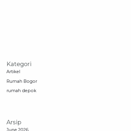
Kategori
Artikel
Rumah Bogor
rumah depok
Arsip
June 2026