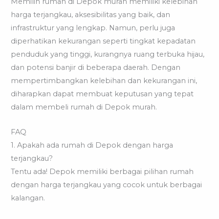
Memilih rumah di Depok murah memiliki kelebihan
harga terjangkau, aksesibilitas yang baik, dan
infrastruktur yang lengkap. Namun, perlu juga
diperhatikan kekurangan seperti tingkat kepadatan
penduduk yang tinggi, kurangnya ruang terbuka hijau,
dan potensi banjir di beberapa daerah. Dengan
mempertimbangkan kelebihan dan kekurangan ini,
diharapkan dapat membuat keputusan yang tepat
dalam membeli rumah di Depok murah.
FAQ
1. Apakah ada rumah di Depok dengan harga
terjangkau?
Tentu ada! Depok memiliki berbagai pilihan rumah
dengan harga terjangkau yang cocok untuk berbagai
kalangan.