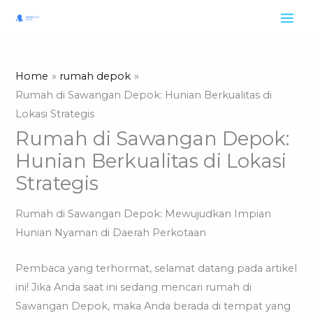
Skip
to
content
Home
rumah depok
Rumah di Sawangan Depok: Hunian Berkualitas di
Lokasi Strategis
Rumah di Sawangan Depok:
Hunian Berkualitas di Lokasi
Strategis
Rumah di Sawangan Depok: Mewujudkan Impian
Hunian Nyaman di Daerah Perkotaan
Pembaca yang terhormat, selamat datang pada artikel
ini! Jika Anda saat ini sedang mencari rumah di
Sawangan Depok, maka Anda berada di tempat yang