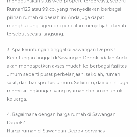
menggunakan situs web properti terpercaya, seperti
Rumah123 atau 99.co, yang menyediakan berbagai
pilihan rumah di daerah ini. Anda juga dapat
menghubungi agen properti atau menjelajahi daerah
tersebut secara langsung.
3. Apa keuntungan tinggal di Sawangan Depok?
Keuntungan tinggal di Sawangan Depok adalah Anda
akan mendapatkan akses mudah ke berbagai fasilitas
umum seperti pusat perbelanjaan, sekolah, rumah
sakit, dan transportasi umum. Selain itu, daerah ini juga
memiliki lingkungan yang nyaman dan aman untuk
keluarga.
4. Bagaimana dengan harga rumah di Sawangan
Depok?
Harga rumah di Sawangan Depok bervariasi