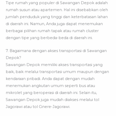
Tipe rumah yang populer di Sawangan Depok adalah
rumah susun atau apartemen. Hal ini disebabkan oleh
jumlah penduduk yang tinggi dan keterbatasan lahan
di daerah ini. Namun, Anda juga dapat menemukan
berbagai pilihan rumah tapak atau rumah cluster
dengan tipe yang berbeda-beda di daerah ini.
7. Bagaimana dengan akses transportasi di Sawangan
Depok?
Sawangan Depok memiliki akses transportasi yang
baik, baik melalui transportasi umum maupun dengan
kendaraan pribadi. Anda dapat dengan mudah
menemukan angkutan umum seperti bus atau
mikrolet yang beroperasi di daerah ini. Selain itu,
Sawangan Depok juga mudah diakses melalui tol
Jagorawi atau tol Cinere-Jagorawi.