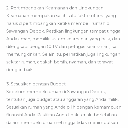
2. Pertimbangkan Keamanan dan Lingkungan
Keamanan merupakan salah satu faktor utama yang
harus dipertimbangkan ketika membeli rumah di
Sawangan Depok. Pastikan lingkungan tempat tinggal
Anda aman, memiliki sistem keamanan yang baik, dan
dilengkapi dengan CCTV dan petugas keamanan jika
memungkinkan. Selain itu, perhatikan juga lingkungan
sekitar rumah, apakah bersih, nyaman, dan terawat
dengan baik.
3. Sesuaikan dengan Budget
Sebelum membeli rumah di Sawangan Depok,
tentukan juga budget atau anggaran yang Anda miliki.
Sesuaikan rumah yang Anda pilih dengan kemampuan
finansial Anda. Pastikan Anda tidak terlalu berlebihan
dalam membeli rumah sehingga tidak menimbulkan