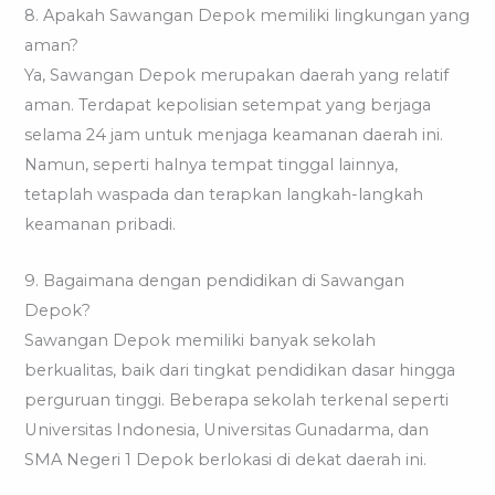
8. Apakah Sawangan Depok memiliki lingkungan yang
aman?
Ya, Sawangan Depok merupakan daerah yang relatif
aman. Terdapat kepolisian setempat yang berjaga
selama 24 jam untuk menjaga keamanan daerah ini.
Namun, seperti halnya tempat tinggal lainnya,
tetaplah waspada dan terapkan langkah-langkah
keamanan pribadi.
9. Bagaimana dengan pendidikan di Sawangan
Depok?
Sawangan Depok memiliki banyak sekolah
berkualitas, baik dari tingkat pendidikan dasar hingga
perguruan tinggi. Beberapa sekolah terkenal seperti
Universitas Indonesia, Universitas Gunadarma, dan
SMA Negeri 1 Depok berlokasi di dekat daerah ini.