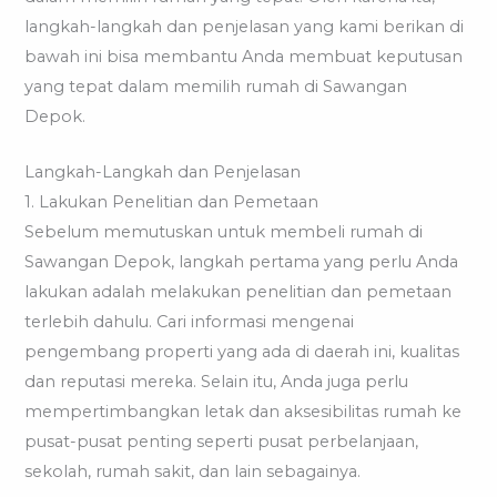
langkah-langkah dan penjelasan yang kami berikan di
bawah ini bisa membantu Anda membuat keputusan
yang tepat dalam memilih rumah di Sawangan
Depok.
Langkah-Langkah dan Penjelasan
1. Lakukan Penelitian dan Pemetaan
Sebelum memutuskan untuk membeli rumah di
Sawangan Depok, langkah pertama yang perlu Anda
lakukan adalah melakukan penelitian dan pemetaan
terlebih dahulu. Cari informasi mengenai
pengembang properti yang ada di daerah ini, kualitas
dan reputasi mereka. Selain itu, Anda juga perlu
mempertimbangkan letak dan aksesibilitas rumah ke
pusat-pusat penting seperti pusat perbelanjaan,
sekolah, rumah sakit, dan lain sebagainya.