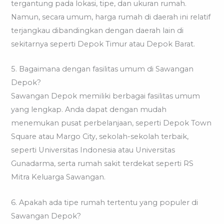
tergantung pada lokasi, tipe, dan ukuran rumah.
Namun, secara umum, harga rumah di daerah ini relatif
terjangkau dibandingkan dengan daerah lain di
sekitarnya seperti Depok Timur atau Depok Barat.
5. Bagaimana dengan fasilitas umum di Sawangan
Depok?
Sawangan Depok memiliki berbagai fasilitas umum
yang lengkap. Anda dapat dengan mudah
menemukan pusat perbelanjaan, seperti Depok Town
Square atau Margo City, sekolah-sekolah terbaik,
seperti Universitas Indonesia atau Universitas
Gunadarma, serta rumah sakit terdekat seperti RS
Mitra Keluarga Sawangan.
6. Apakah ada tipe rumah tertentu yang populer di
Sawangan Depok?