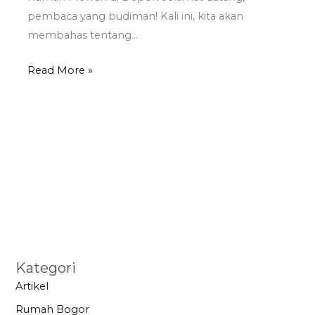
pembaca yang budiman! Kali ini, kita akan
membahas tentang…
Read More »
Kategori
Artikel
Rumah Bogor