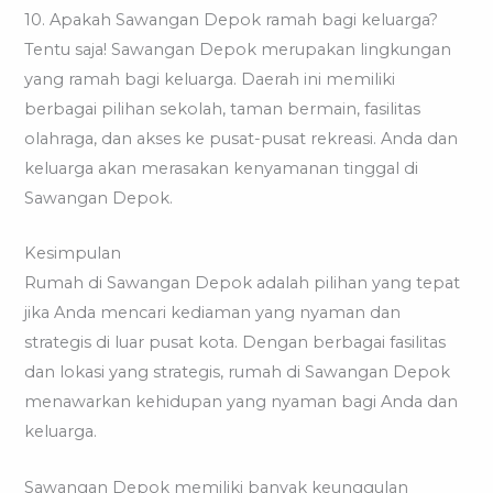
10. Apakah Sawangan Depok ramah bagi keluarga?
Tentu saja! Sawangan Depok merupakan lingkungan
yang ramah bagi keluarga. Daerah ini memiliki
berbagai pilihan sekolah, taman bermain, fasilitas
olahraga, dan akses ke pusat-pusat rekreasi. Anda dan
keluarga akan merasakan kenyamanan tinggal di
Sawangan Depok.
Kesimpulan
Rumah di Sawangan Depok adalah pilihan yang tepat
jika Anda mencari kediaman yang nyaman dan
strategis di luar pusat kota. Dengan berbagai fasilitas
dan lokasi yang strategis, rumah di Sawangan Depok
menawarkan kehidupan yang nyaman bagi Anda dan
keluarga.
Sawangan Depok memiliki banyak keunggulan