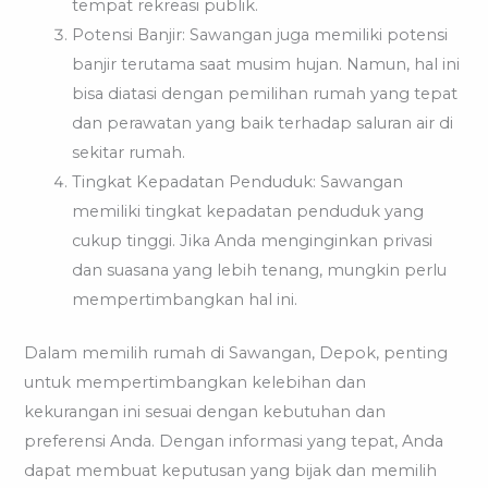
tempat rekreasi publik.
Potensi Banjir: Sawangan juga memiliki potensi
banjir terutama saat musim hujan. Namun, hal ini
bisa diatasi dengan pemilihan rumah yang tepat
dan perawatan yang baik terhadap saluran air di
sekitar rumah.
Tingkat Kepadatan Penduduk: Sawangan
memiliki tingkat kepadatan penduduk yang
cukup tinggi. Jika Anda menginginkan privasi
dan suasana yang lebih tenang, mungkin perlu
mempertimbangkan hal ini.
Dalam memilih rumah di Sawangan, Depok, penting
untuk mempertimbangkan kelebihan dan
kekurangan ini sesuai dengan kebutuhan dan
preferensi Anda. Dengan informasi yang tepat, Anda
dapat membuat keputusan yang bijak dan memilih