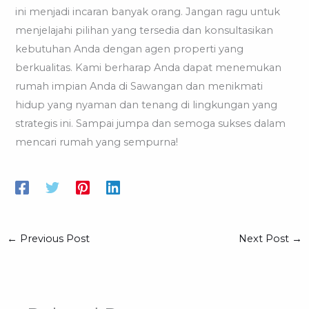
ini menjadi incaran banyak orang. Jangan ragu untuk
menjelajahi pilihan yang tersedia dan konsultasikan
kebutuhan Anda dengan agen properti yang
berkualitas. Kami berharap Anda dapat menemukan
rumah impian Anda di Sawangan dan menikmati
hidup yang nyaman dan tenang di lingkungan yang
strategis ini. Sampai jumpa dan semoga sukses dalam
mencari rumah yang sempurna!
←
Previous Post
Next Post
→