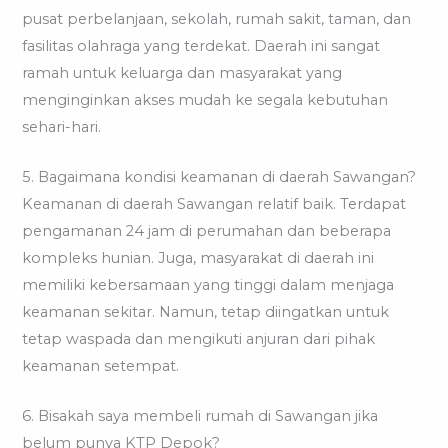
pusat perbelanjaan, sekolah, rumah sakit, taman, dan
fasilitas olahraga yang terdekat. Daerah ini sangat
ramah untuk keluarga dan masyarakat yang
menginginkan akses mudah ke segala kebutuhan
sehari-hari.
5. Bagaimana kondisi keamanan di daerah Sawangan?
Keamanan di daerah Sawangan relatif baik. Terdapat
pengamanan 24 jam di perumahan dan beberapa
kompleks hunian. Juga, masyarakat di daerah ini
memiliki kebersamaan yang tinggi dalam menjaga
keamanan sekitar. Namun, tetap diingatkan untuk
tetap waspada dan mengikuti anjuran dari pihak
keamanan setempat.
6. Bisakah saya membeli rumah di Sawangan jika
belum punya KTP Depok?