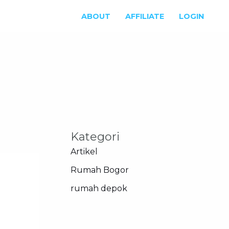
ABOUT
AFFILIATE
LOGIN
Kategori
Artikel
Rumah Bogor
rumah depok