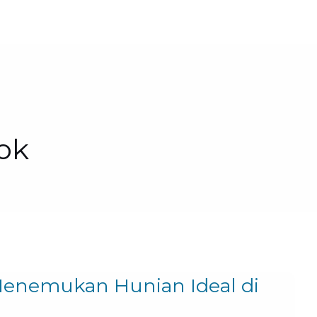
ok
enemukan Hunian Ideal di