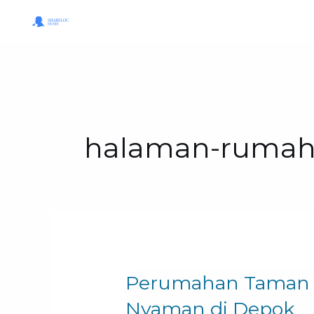
Skip
to
content
halaman-ruma
Perumahan Taman 
Perumahan
Taman
Nyaman di Depok