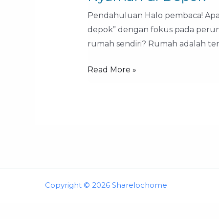
Serua:
Pendahuluan Halo pembaca! Apa k
Tempat
depok” dengan fokus pada peruma
Hunian
rumah sendiri? Rumah adalah te
Nyaman
di
Read More »
Depok
Copyright © 2026 Sharelochome