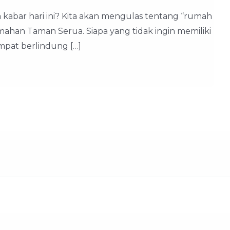
abar hari ini? Kita akan mengulas tentang “rumah
han Taman Serua. Siapa yang tidak ingin memiliki
mpat berlindung […]