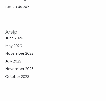
rumah depok
Arsip
June 2026
May 2026
November 2025
July 2025
November 2023
October 2023