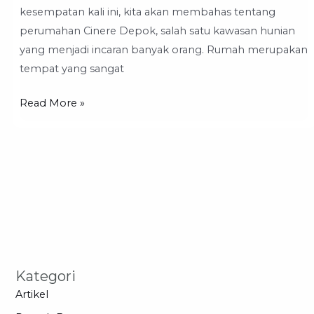
Ragam
kesempatan kali ini, kita akan membahas tentang
Pilihan
perumahan Cinere Depok, salah satu kawasan hunian
Hunian
yang menjadi incaran banyak orang. Rumah merupakan
yang
tempat yang sangat
Nyaman
Read More »
dan
Strategis
Kategori
Artikel