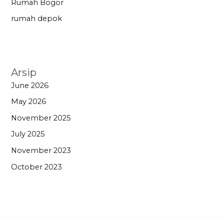
Rumah Bogor
rumah depok
Arsip
June 2026
May 2026
November 2025
July 2025
November 2023
October 2023