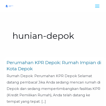
Skip
to
content
hunian-depok
Perumahan KPR Depok: Rumah Impian di
Perumahan
Kota Depok
KPR
Depok:
Rumah Depok: Perumahan KPR Depok Selamat
Rumah
datang pembaca! Jika Anda sedang mencari rumah di
Impian
Depok dan sedang mempertimbangkan fasilitas KPR
di
(Kredit Pemilikan Rumah), Anda telah datang ke
Kota
tempat yang tepat. […]