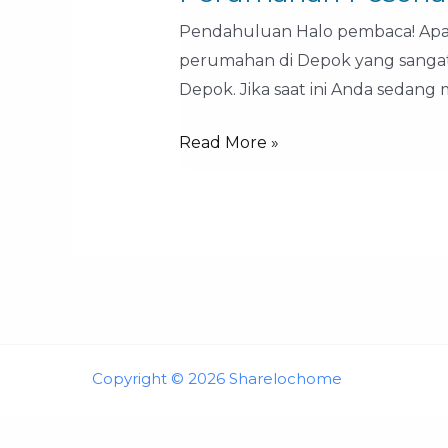
Menemukan
Pendahuluan Halo pembaca! Apa ka
Pesona
perumahan di Depok yang sanga
di
Depok. Jika saat ini Anda sedang 
Perumahan
Pesona
Read More »
Depok
Copyright © 2026 Sharelochome