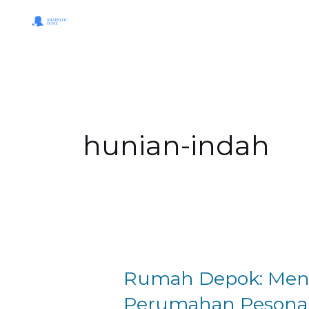
Skip
to
content
hunian-indah
Rumah Depok: Men
Rumah
Depok:
Perumahan Pesona