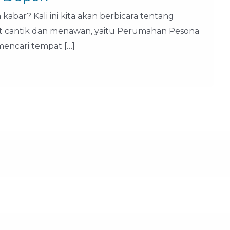
bar? Kali ini kita akan berbicara tentang
t cantik dan menawan, yaitu Perumahan Pesona
mencari tempat […]