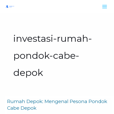
Skip
to
content
investasi-rumah-
pondok-cabe-
depok
Rumah Depok: Mengenal Pesona Pondok
Rumah
Cabe Depok
Depok: