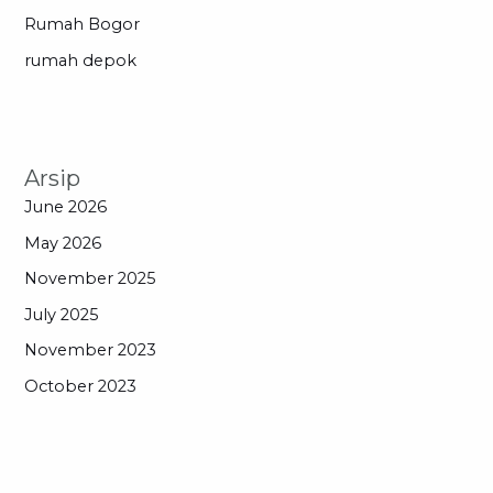
Rumah Bogor
rumah depok
Arsip
June 2026
May 2026
November 2025
July 2025
November 2023
October 2023