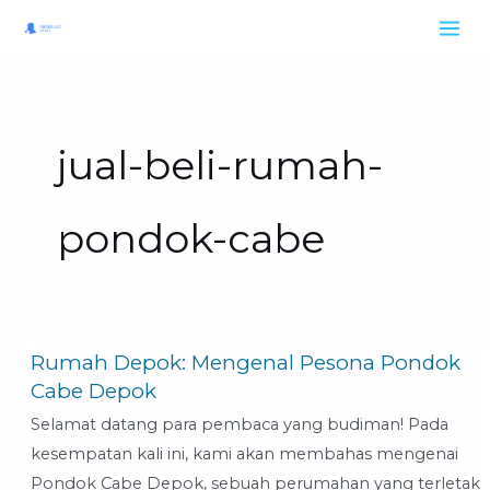
Skip
to
content
jual-beli-rumah-
pondok-cabe
Rumah Depok: Mengenal Pesona Pondok
Rumah
Cabe Depok
Depok:
Mengenal
Selamat datang para pembaca yang budiman! Pada
Pesona
kesempatan kali ini, kami akan membahas mengenai
Pondok
Pondok Cabe Depok, sebuah perumahan yang terletak