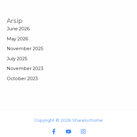
Arsip
June 2026
May 2026
November 2025
July 2025
November 2023
October 2023
Copyright © 2026 Sharelochome