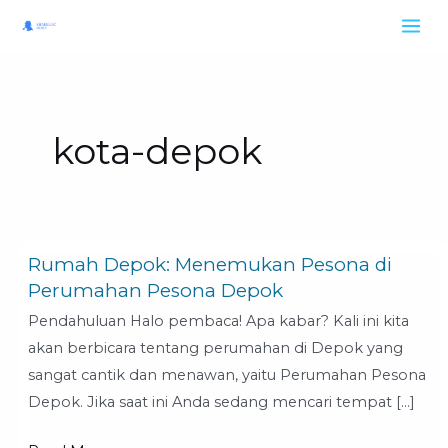
Skip
to
content
kota-depok
Rumah Depok: Menemukan Pesona di
Rumah
Perumahan Pesona Depok
Depok:
Menemukan
Pendahuluan Halo pembaca! Apa kabar? Kali ini kita
Pesona
akan berbicara tentang perumahan di Depok yang
di
sangat cantik dan menawan, yaitu Perumahan Pesona
Perumahan
Depok. Jika saat ini Anda sedang mencari tempat […]
Pesona