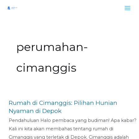
Skip
to
content
perumahan-
cimanggis
Rumah di Cimanggis: Pilihan Hunian
Rumah
Nyaman di Depok
di
Cimanggis:
Pendahuluan Halo pembaca yang budiman! Apa kabar?
Pilihan
Kali ini kita akan membahas tentang rumah di
Hunian
Cimanggis yang terletak di Depok. Cimanggis adalah