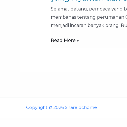
Depok:
Selamat datang, pembaca yang bud
Ragam
membahas tentang perumahan Ci
Pilihan
menjadi incaran banyak orang. 
Hunian
yang
Read More »
Nyaman
dan
Strategis
Copyright © 2026 Sharelochome