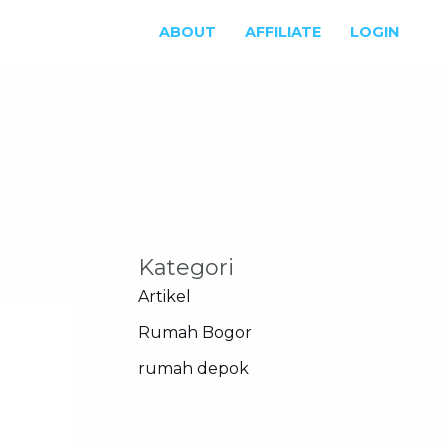
ABOUT
AFFILIATE
LOGIN
Kategori
Artikel
Rumah Bogor
rumah depok