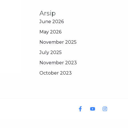
Arsip
June 2026
May 2026
November 2025
July 2025
November 2023
October 2023