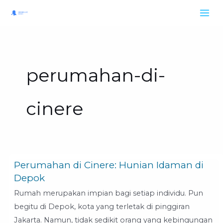
Skip
to
content
perumahan-di-
cinere
Perumahan di Cinere: Hunian Idaman di
Perumahan
Depok
di
Cinere:
Rumah merupakan impian bagi setiap individu. Pun
Hunian
begitu di Depok, kota yang terletak di pinggiran
Idaman
Jakarta. Namun, tidak sedikit orang yang kebingungan