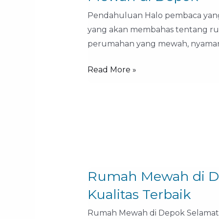
Menikmati
Pendahuluan Halo pembaca yang b
Keindahan
yang akan membahas tentang ru
Perumahan
perumahan yang mewah, nyaman, 
Mewah
di
Read More »
Depok
Rumah Mewah di D
Rumah
Mewah
Kualitas Terbaik
di
Rumah Mewah di Depok Selamat da
Depok: