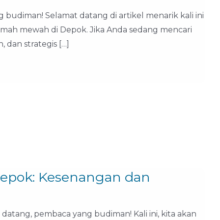
udiman! Selamat datang di artikel menarik kali ini
mah mewah di Depok. Jika Anda sedang mencari
dan strategis […]
epok: Kesenangan dan
tang, pembaca yang budiman! Kali ini, kita akan