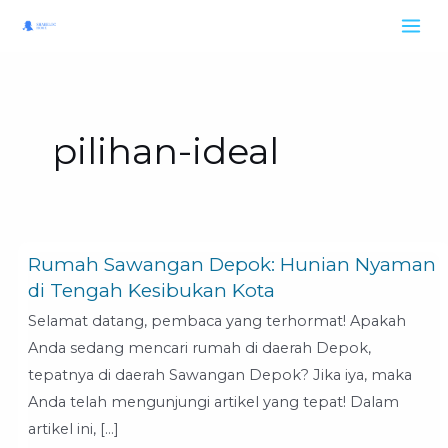
Skip
to
content
pilihan-ideal
Rumah Sawangan Depok: Hunian Nyaman
Rumah
di Tengah Kesibukan Kota
Sawangan
Depok:
Selamat datang, pembaca yang terhormat! Apakah
Hunian
Anda sedang mencari rumah di daerah Depok,
Nyaman
tepatnya di daerah Sawangan Depok? Jika iya, maka
di
Anda telah mengunjungi artikel yang tepat! Dalam
Tengah
artikel ini, […]