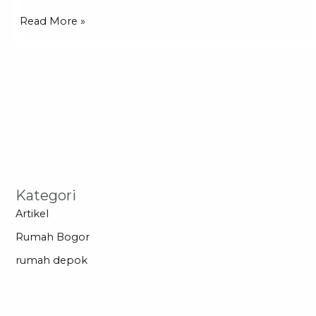
Kesibukan
Read More »
Kota
Kategori
Artikel
Rumah Bogor
rumah depok