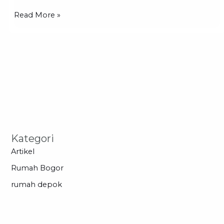
Kesejukan
Read More »
dan
Ketenangan+
Kategori
Artikel
Rumah Bogor
rumah depok