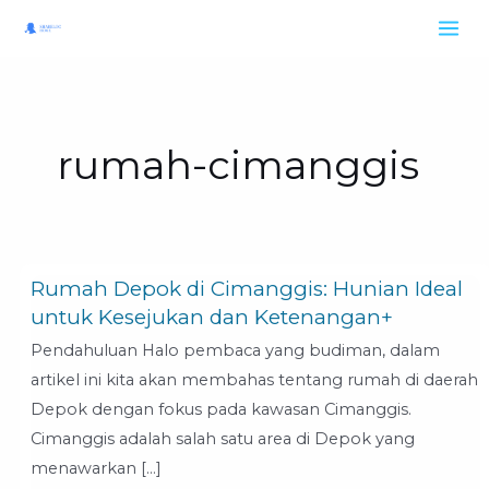
Skip
to
content
rumah-cimanggis
Rumah Depok di Cimanggis: Hunian Ideal
Rumah
untuk Kesejukan dan Ketenangan+
Depok
di
Pendahuluan Halo pembaca yang budiman, dalam
Cimanggis:
artikel ini kita akan membahas tentang rumah di daerah
Hunian
Depok dengan fokus pada kawasan Cimanggis.
Ideal
Cimanggis adalah salah satu area di Depok yang
untuk
menawarkan […]