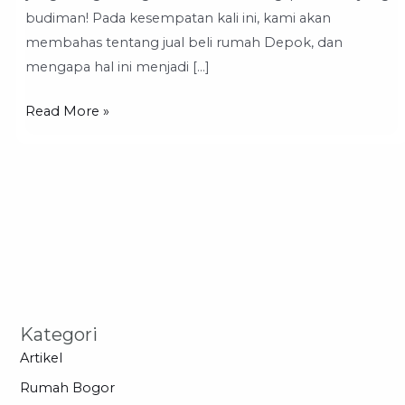
Lengkap
budiman! Pada kesempatan kali ini, kami akan
untuk
membahas tentang jual beli rumah Depok, dan
Membeli
mengapa hal ini menjadi […]
dan
Read More »
Menjual
Rumah
di
Depok
Kategori
Artikel
Rumah Bogor