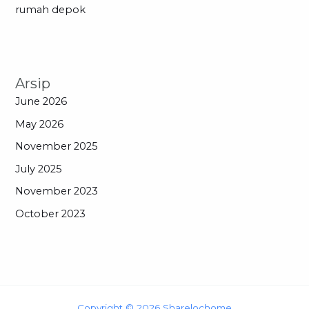
rumah depok
Arsip
June 2026
May 2026
November 2025
July 2025
November 2023
October 2023
Copyright © 2026 Sharelochome