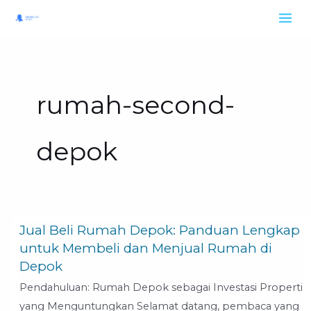
Skip
to
content
rumah-second-
depok
Jual Beli Rumah Depok: Panduan Lengkap
Jual
untuk Membeli dan Menjual Rumah di
Beli
Depok
Rumah
Depok:
Pendahuluan: Rumah Depok sebagai Investasi Properti
Panduan
yang Menguntungkan Selamat datang, pembaca yang