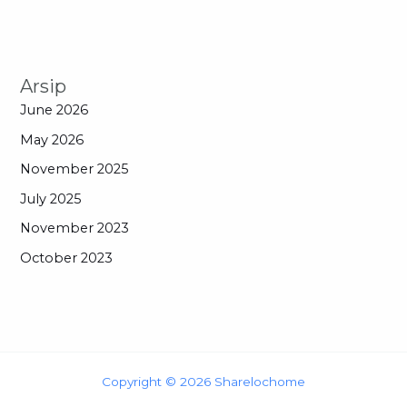
Arsip
June 2026
May 2026
November 2025
July 2025
November 2023
October 2023
Copyright © 2026 Sharelochome