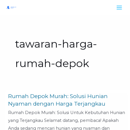
Skip
to
content
tawaran-harga-
rumah-depok
Rumah Depok Murah: Solusi Hunian
Rumah
Nyaman dengan Harga Terjangkau
Depok
Murah:
Rumah Depok Murah: Solusi Untuk Kebutuhan Hunian
Solusi
yang Terjangkau Selamat datang, pembaca! Apakah
Hunian
Anda sedang mencari hunian yang nyaman dan