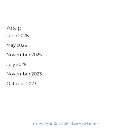
Arsip
June 2026
May 2026
November 2025
July 2025
November 2023
October 2023
Copyright © 2026 Sharelochome