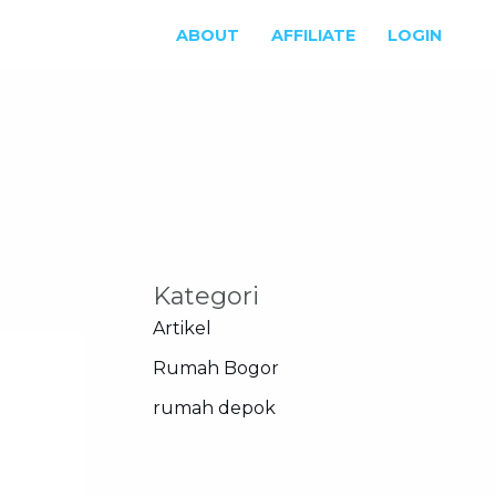
ABOUT
AFFILIATE
LOGIN
Kategori
Artikel
Rumah Bogor
rumah depok