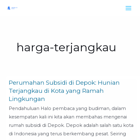
Skip
to
content
harga-terjangkau
Perumahan Subsidi di Depok: Hunian
Perumahan
Terjangkau di Kota yang Ramah
Subsidi
Lingkungan
di
Depok:
Pendahuluan Halo pembaca yang budiman, dalam
Hunian
kesempatan kali ini kita akan membahas mengenai
Terjangkau
rumah subsidi di Depok. Depok adalah salah satu kota
di
di Indonesia yang terus berkembang pesat. Seiring