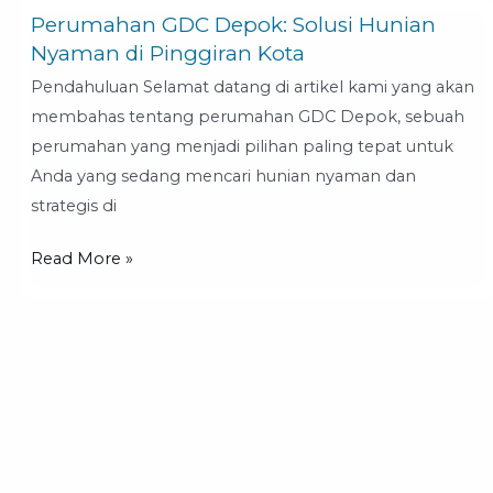
Depok
Perumahan GDC Depok: Solusi Hunian
Perumahan
Nyaman di Pinggiran Kota
GDC
Depok:
Pendahuluan Selamat datang di artikel kami yang akan
Solusi
membahas tentang perumahan GDC Depok, sebuah
Hunian
perumahan yang menjadi pilihan paling tepat untuk
Nyaman
Anda yang sedang mencari hunian nyaman dan
di
strategis di
Pinggiran
Read More »
Kota