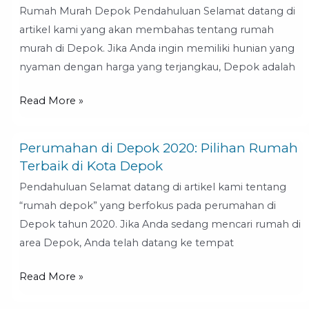
di
Rumah Murah Depok Pendahuluan Selamat datang di
Depok:
artikel kami yang akan membahas tentang rumah
Hunian
murah di Depok. Jika Anda ingin memiliki hunian yang
Idaman
nyaman dengan harga yang terjangkau, Depok adalah
dengan
Read More »
Harga
Terjangkau
Perumahan di Depok 2020: Pilihan Rumah
Perumahan
Terbaik di Kota Depok
di
Depok
Pendahuluan Selamat datang di artikel kami tentang
2020:
“rumah depok” yang berfokus pada perumahan di
Pilihan
Depok tahun 2020. Jika Anda sedang mencari rumah di
Rumah
area Depok, Anda telah datang ke tempat
Terbaik
Read More »
di
Kota