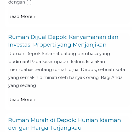
Kota
dengan […]
yang
Read More »
Ramah
Lingkungan
Rumah Dijual Depok: Kenyamanan dan
Rumah
Investasi Properti yang Menjanjikan
Dijual
Depok:
Rumah Depok Selamat datang pembaca yang
Kenyamanan
budiman! Pada kesempatan kali ini, kita akan
dan
membahas tentang rumah dijual Depok, sebuah kota
Investasi
yang semakin diminati oleh banyak orang. Bagi Anda
Properti
yang sedang
yang
Read More »
Menjanjikan
Rumah Murah di Depok: Hunian Idaman
Rumah
dengan Harga Terjangkau
Murah