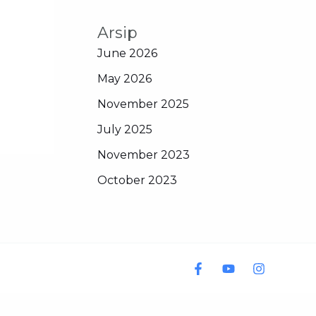
Arsip
June 2026
May 2026
November 2025
July 2025
November 2023
October 2023