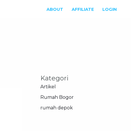
ABOUT
AFFILIATE
LOGIN
Kategori
Artikel
Rumah Bogor
rumah depok