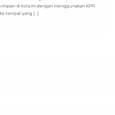
 impian di kota ini dengan menggunakan KPR
ke tempat yang […]