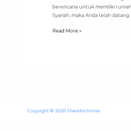
Solusi
berencana untuk memiliki rumah
KPR
Syariah, maka Anda telah datang 
Syariah
di
Read More »
Kota
Depok
Copyright © 2026 Sharelochome