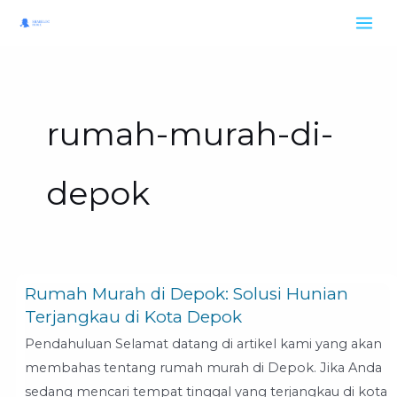
Skip
to
content
rumah-murah-di-
depok
Rumah Murah di Depok: Solusi Hunian
Rumah
Terjangkau di Kota Depok
Murah
di
Pendahuluan Selamat datang di artikel kami yang akan
Depok:
membahas tentang rumah murah di Depok. Jika Anda
Solusi
sedang mencari tempat tinggal yang terjangkau di kota